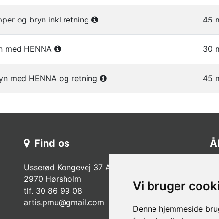
pper og bryn inkl.retning
45 m
ryn med HENNA
30 m
bryn med HENNA og retning
45 m
Find os
Å
Usserød Kongevej 37 A.
Ma
2970 Hørsholm
Ti
Vi bruger cook
tlf. 30 86 99 08
On
a
rtis.pmu@gmail.com
Denne hjemmeside bruge
To