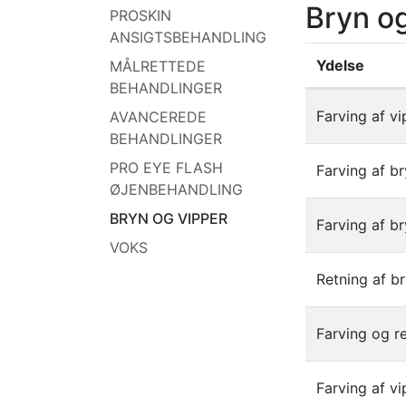
Bryn o
PROSKIN
ANSIGTSBEHANDLING
Ydelse
MÅLRETTEDE
BEHANDLINGER
Liste af ydels
Farving af v
AVANCEREDE
BEHANDLINGER
PRO EYE FLASH
Farving af b
ØJENBEHANDLING
BRYN OG VIPPER
Farving af b
VOKS
Retning af b
Farving og r
Farving af v