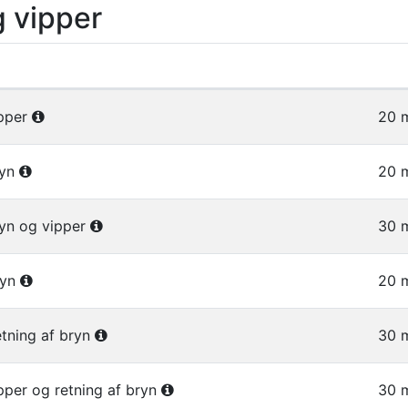
g vipper
er i gruppen Bryn og vipper
ipper
20 m
ryn
20 m
ryn og vipper
30 m
ryn
20 m
etning af bryn
30 m
ipper og retning af bryn
30 m