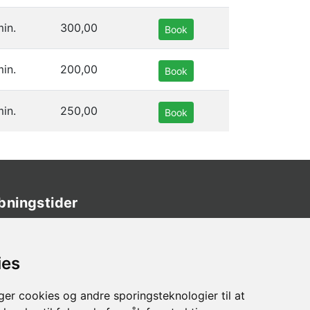
in.
300,00
Book
in.
200,00
Book
in.
250,00
Book
bningstider
ndag
LUKKET
rsdag
12.00 – 18.00
ies
sdag
09.00 - 15.00
r cookies og andre sporingsteknologier til at
rsdag
12.00 - 18.00