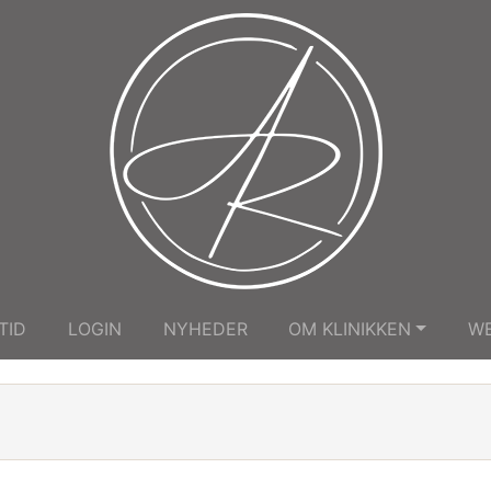
TID
LOGIN
NYHEDER
OM KLINIKKEN
W