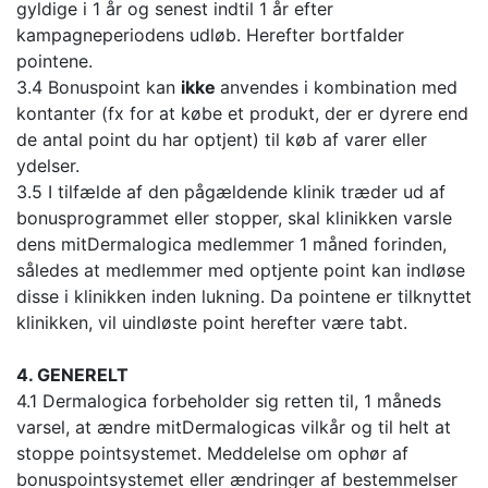
gyldige i 1 år og senest indtil 1 år efter
kampagneperiodens udløb. Herefter bortfalder
pointene.
3.4 Bonuspoint kan
ikke
anvendes i kombination med
kontanter (fx for at købe et produkt, der er dyrere end
de antal point du har optjent) til køb af varer eller
ydelser.
3.5 I tilfælde af den pågældende klinik træder ud af
bonusprogrammet eller stopper, skal klinikken varsle
dens mitDermalogica medlemmer 1 måned forinden,
således at medlemmer med optjente point kan indløse
disse i klinikken inden lukning. Da pointene er tilknyttet
klinikken, vil uindløste point herefter være tabt.
4. GENERELT
4.1 Dermalogica forbeholder sig retten til, 1 måneds
varsel, at ændre mitDermalogicas vilkår og til helt at
stoppe pointsystemet. Meddelelse om ophør af
bonuspointsystemet eller ændringer af bestemmelser