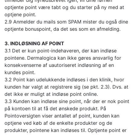
tilmelder dig nyhedsbrevet igen, vil dine førhen
optjente point være tabt og du starter på ny med at
optjene point.
2.9 Anmelder du mails som SPAM mister du også dine
optjente bonuspoint, da det ses som en afmelding.
3. INDLØSNING AF POINT
3.1 Det er kun point-indehaveren, der kan indløse
pointene. Dermalogica kan ikke gøres ansvarlig for
konsekvenserne af uautoriseret indløsning af en
kundes point.
3.2 Point kan udelukkende indløses i den klinik, hvor
kunden har valgt at registrere sig (se pkt. 2.3). Dvs. at
det ikke er muligt at indløse point online.
3.3 Kunden kan indløse sine point, når der er nok point
på kontoen til at få det ønskede produkt. På
Pointoversigten viser antallet af point, kunden kan
optjene ved køb af de enkelte produkter og de
produkter, pointene kan indløses til. Optjente point er