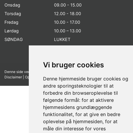
Onsdag
09.00 - 15.00
Torsdag
12.00 - 18.00
Fredag
10.00 - 17.00
Lørdag
10.00 – 13.00
SØNDAG
LUKKET
Vi bruger cookies
Denne side vedligeholdes af FÆRCH A/S |
Medlemsbetingelser
|
Disclaimer
|
Opdater cookie præferencer
Denne hjemmeside bruger cookies og
andre sporingsteknologier til at
forbedre din browseroplevelse til
følgende formål:
for at aktivere
hjemmesidens grundlæggende
funktionalitet
,
for at give en bedre
oplevelse på hjemmesiden
,
for at
måle din interesse for vores