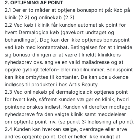
2. OPTJENING AF POINT
2.1 Der er to måder at optjene bonuspoint på: Køb på
klinik (2.2) og onlinekøb (2.3)
2.2 Ved køb i klinik får kunden automatisk point for
hvert Dermalogica køb (gavekort undtaget og
behandlinger). Dog kan der ikke optjenes bonuspoint
ved køb med kontantrabat. Betingelsen for at tilmelde
sig bonusordningen er at være tilmeldt klinikkens
nyhedsbrev dvs. angive en valid mailadresse og at
opgive gyldigt telefon- eller mobilnummer. Bonuspoint
kan ikke ombyttes til kontanter. De kan udelukkende
indløses til produkter i hos Artis Beauty.
2.3 Ved onlinekøb på dermalogica.dk optjenes point
for hvert køb, såfremt kunden vælger en klinik, hvori
pointene ønskes indløst. Kunden vil derefter modtage
nyhedsbreve fra den valgte klinik samt meddelelser
om optjente point mv. (se punkt 3: Indløsning af point).
2.4 Kunden kan hverken sælge, overdrage eller arve
andres optjente point. Det er heller ikke muligt at