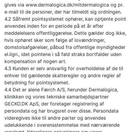
gives via www.dermalogica.dk/mitdermalogica og pr.
e-mail til de personer, der har tilmeldt sig ordningen.
4.2 Såfremt pointsystemet ophører, kan optjente point
anvendes inden for en periode på et år efter
meddelelsens offentliggørelse. Dette gælder dog ikke,
hvis ophøret sker som følge af lovændringer,
domstolsafgørelser, påbud fra offentlige myndigheder
el.lign., idet pointene i så fald straks bortfalder uden
kompensation af nogen art.
4.3 Kunden er selv ansvarlig for overholdelse af de til
enhver tid gældende skatteregler og andre regler af
betydning for pointsystemet.
4.4 Det er alene Færch A/S, herunder Dermalogica,
klinikken og vores tekniske samarbejdspartner
GECKO.DK ApS, der foretager registrering af
persondata og har brugsret over disse. Persondata
videregives ikke til andre parter og anvendes
udelukkende i overensstemmelse med nærværende