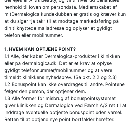
der ejes af Artis Beauty, og vil til hver tid behandles i
henhold til loven om persondata. Medlemskabet af
mitDermalogica kundeklubben er gratis og kræver kun
at du siger ”ja tak” til at modtage markedsføring på
din tilknyttede mailadresse og oplyser et gyldigt
telefon eller mobilnummer.
1. HVEM KAN OPTJENE POINT?
1.1 Alle, der køber Dermalogica-produkter i klinikken
eller på dermalogica.dk. Det er et krav at oplyse
gyldigt telefonnummer/mobilnummer og at være
tilmeldt klinikkens nyhedsbrev. (Se pkt. 2.2 og 2.3)
1.2 Bonuspoint kan ikke overdrages til andre. Pointene
følger den person, der optjener dem.
1.3 Alle former for misbrug af bonuspointsystemet
giver klinikken og Dermalogica ved Færch A/S ret til at
inddrage eventuelle optjente bonuspoint uden varsel.
Retten til at optjene nye point bortfalder herefter.