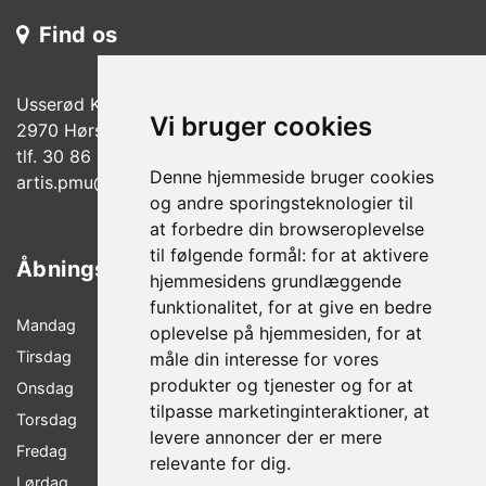
Find os
Usserød Kongevej 37 A.
Vi bruger cookies
2970 Hørsholm
tlf. 30 86 99 08
Denne hjemmeside bruger cookies
a
rtis.pmu@gmail.com
og andre sporingsteknologier til
at forbedre din browseroplevelse
til følgende formål:
for at aktivere
Åbningstider
hjemmesidens grundlæggende
funktionalitet
,
for at give en bedre
Mandag
LUKKET
oplevelse på hjemmesiden
,
for at
Tirsdag
12.00 – 18.00
måle din interesse for vores
produkter og tjenester og for at
Onsdag
09.00 - 15.00
tilpasse marketinginteraktioner
,
at
Torsdag
12.00 - 18.00
levere annoncer der er mere
Fredag
10.00 - 17.00
relevante for dig
.
Lørdag
10.00 – 13.00