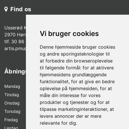
Find os
Usserød Kongevej 37 A.
Vi bruger cookies
2970 Hørsholm
tlf. 30 86 99 08
Denne hjemmeside bruger cookies
a
rtis.pmu@gmail.com
og andre sporingsteknologier til
at forbedre din browseroplevelse
til følgende formål:
for at aktivere
Åbningstider
hjemmesidens grundlæggende
funktionalitet
,
for at give en bedre
Mandag
LUKKET
oplevelse på hjemmesiden
,
for at
Tirsdag
12.00 – 18.00
måle din interesse for vores
produkter og tjenester og for at
Onsdag
09.00 - 15.00
tilpasse marketinginteraktioner
,
at
Torsdag
12.00 - 18.00
levere annoncer der er mere
Fredag
10.00 - 17.00
relevante for dig
.
Lørdag
10.00 – 13.00