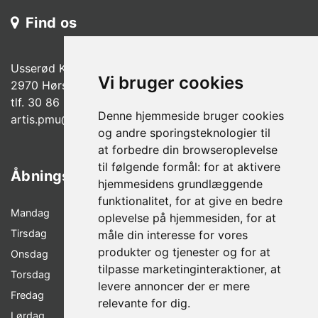
Find os
Usserød Kongevej 37 A.
Vi bruger cookies
2970 Hørsholm
tlf. 30 86 99 08
Denne hjemmeside bruger cookies
a
rtis.pmu@gmail.com
og andre sporingsteknologier til
at forbedre din browseroplevelse
til følgende formål:
for at aktivere
Åbningstider
hjemmesidens grundlæggende
funktionalitet
,
for at give en bedre
Mandag
LUKKET
oplevelse på hjemmesiden
,
for at
Tirsdag
12.00 – 18.00
måle din interesse for vores
produkter og tjenester og for at
Onsdag
09.00 - 15.00
tilpasse marketinginteraktioner
,
at
Torsdag
12.00 - 18.00
levere annoncer der er mere
Fredag
10.00 - 17.00
relevante for dig
.
Lørdag
10.00 – 13.00